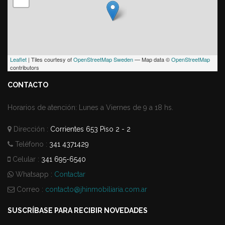
Leaflet
| Tiles courtesy of
OpenStreetMap Sweden
— Map data ©
OpenStreetMap
contributors
CONTACTO
Horarios de atención: Lunes a Viernes de 9 a 18 hs.
Dirección :
Corrientes 653 Piso 2 - 2
Teléfono :
341 4371429
Celular :
341 695-6540
Whatsapp :
Contactar
Correo :
contacto@jhinmobiliaria.com.ar
SUSCRÍBASE PARA RECIBIR NOVEDADES