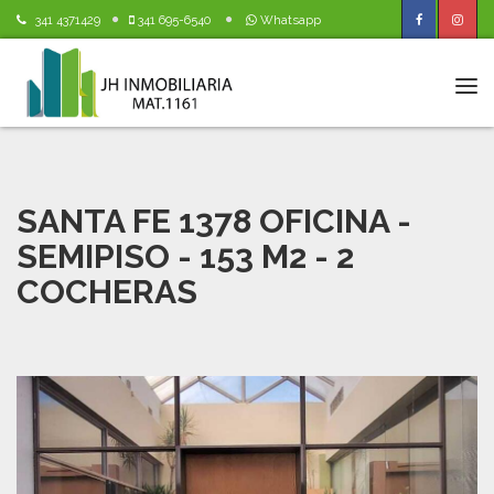
341 4371429
341 695-6540
Whatsapp
Tog
navi
SANTA FE 1378 OFICINA -
SEMIPISO - 153 M2 - 2
COCHERAS