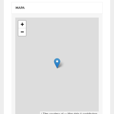
MAPA
+
−
| Tiles courtesy of
— Map data ©
contributors