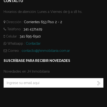
CONTACTO
Horarios de atención: Lunes a Viernes de 9 a 18 hs.
Dirección :
Corrientes 653 Piso 2 - 2
Teléfono :
341 4371429
Celular :
341 695-6540
Whatsapp :
Contactar
Correo :
contacto@jhinmobiliaria.com.ar
SUSCRÍBASE PARA RECIBIR NOVEDADES
Novedades en JH Inmobiliaria
Email
Correo
*
address