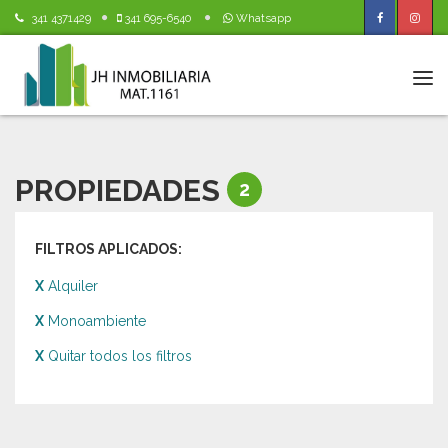
341 4371429
341 695-6540
Whatsapp
Tog
navi
PROPIEDADES
2
FILTROS APLICADOS:
X
Alquiler
X
Monoambiente
X
Quitar todos los filtros