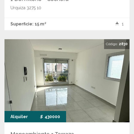
Urquiza 3275 10
Superficie:
15 m²
1
Código:
2830
Alquiler
$
430000