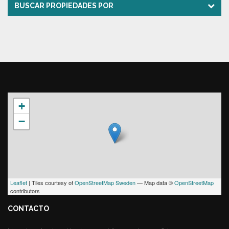
BUSCAR PROPIEDADES POR
+
−
Leaflet
| Tiles courtesy of
OpenStreetMap Sweden
— Map data ©
OpenStreetMap
contributors
CONTACTO