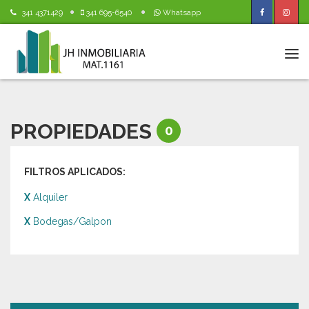
341 4371429
341 695-6540
Whatsapp
Tog
navi
PROPIEDADES
0
FILTROS APLICADOS:
X
Alquiler
X
Bodegas/Galpon