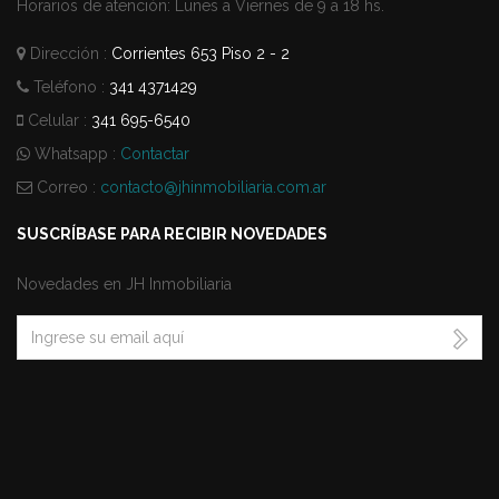
Horarios de atención: Lunes a Viernes de 9 a 18 hs.
Dirección :
Corrientes 653 Piso 2 - 2
Teléfono :
341 4371429
Celular :
341 695-6540
Whatsapp :
Contactar
Correo :
contacto@jhinmobiliaria.com.ar
SUSCRÍBASE PARA RECIBIR NOVEDADES
Novedades en JH Inmobiliaria
Email
Correo
*
address